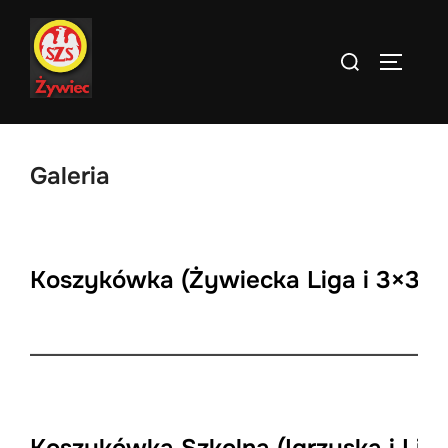
Skip
to
Search
TOGGLE
content
for:
Galeria
Koszykówka (Żywiecka Liga i 3×3)
+