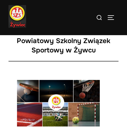
Skip
to
Search
TOGGLE
content
for:
Powiatowy Szkolny Związek
Sportowy w Żywcu