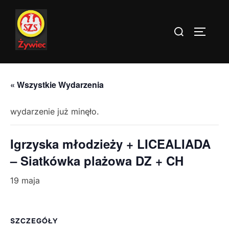
Skip
to
Search
TOGGLE
content
for:
« Wszystkie Wydarzenia
wydarzenie już minęło.
Igrzyska młodzieży + LICEALIADA
– Siatkówka plażowa DZ + CH
19 maja
SZCZEGÓŁY