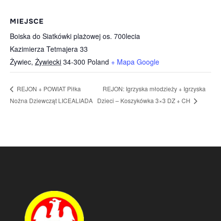
MIEJSCE
Boiska do Siatkówki plażowej os. 700lecia
Kazimierza Tetmajera 33
Żywiec
,
Żywiecki
34-300
Poland
+ Mapa Google
REJON: Igrzyska młodzieży + Igrzyska
REJON + POWIAT Piłka
Nożna Dziewcząt LICEALIADA
Dzieci – Koszykówka 3×3 DZ + CH